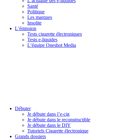
L’actualité des e-liquides
Santé
Politique
Les marques
Insolite
L’émission
Tests cigarette électroniques
Tests e-liquides
L’équipe Oneshot Media
Débuter
Je débute dans l’e-cig
Je débute dans le reconstructible
Je débute dans le DIY
Tutoriels Cigarette électronique
Grands dossiers