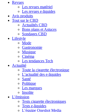
Revues
Les revues matériel
Les revues e-liquides
Avis produits
Tout sur le CBD
Actualités CBD
Bons plans et Astuces
Sondages CBD
Lifestyle
Mode
Gastronomie
Musique
Cinéma
Les tendances Tech
Actualité
Toute la cigarette électronique
L’actualité des e-liquides
Santé
Politique
Les marques
Insolite
L’émission
Tests cigarette électroniques
Tests e-liquides
L’équipe Oneshot Media