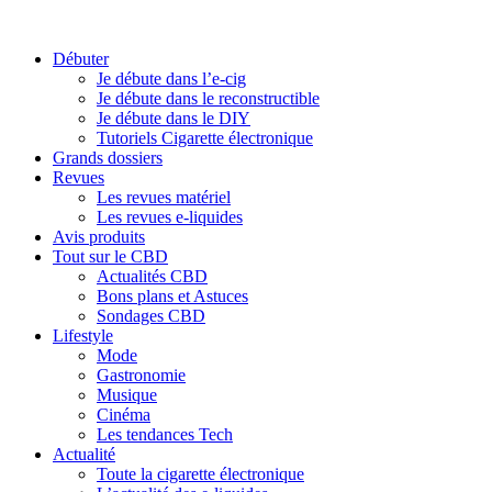
Débuter
Je débute dans l’e-cig
Je débute dans le reconstructible
Je débute dans le DIY
Tutoriels Cigarette électronique
Grands dossiers
Revues
Les revues matériel
Les revues e-liquides
Avis produits
Tout sur le CBD
Actualités CBD
Bons plans et Astuces
Sondages CBD
Lifestyle
Mode
Gastronomie
Musique
Cinéma
Les tendances Tech
Actualité
Toute la cigarette électronique