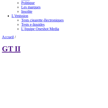
Politique
Les marques
Insolite
L’émission
Tests cigarette électroniques
Tests e-liquides
L’équipe Oneshot Media
Accueil
/
GT II