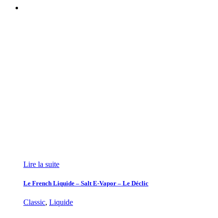
Lire la suite
Le French Liquide – Salt E-Vapor – Le Déclic
Classic
,
Liquide