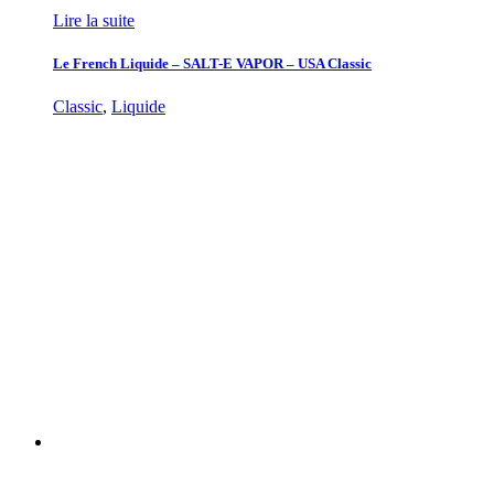
Lire la suite
Le French Liquide – SALT-E VAPOR – USA Classic
Classic
,
Liquide