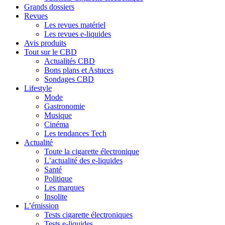
Grands dossiers
Revues
Les revues matériel
Les revues e-liquides
Avis produits
Tout sur le CBD
Actualités CBD
Bons plans et Astuces
Sondages CBD
Lifestyle
Mode
Gastronomie
Musique
Cinéma
Les tendances Tech
Actualité
Toute la cigarette électronique
L’actualité des e-liquides
Santé
Politique
Les marques
Insolite
L’émission
Tests cigarette électroniques
Tests e-liquides