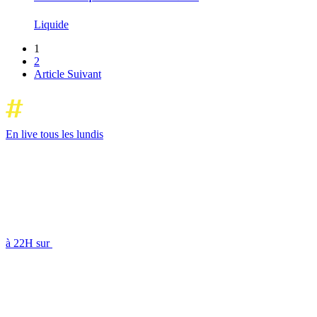
Liquide
1
2
Article Suivant
En live tous les lundis
à 22H sur