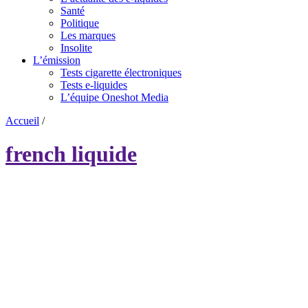
Santé
Politique
Les marques
Insolite
L’émission
Tests cigarette électroniques
Tests e-liquides
L’équipe Oneshot Media
Accueil
/
french liquide