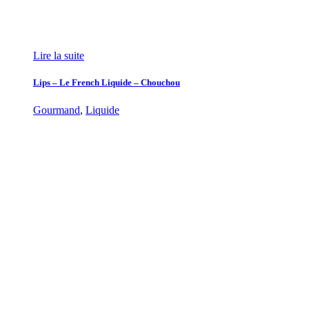
Lire la suite
Lips – Le French Liquide – Chouchou
Gourmand
,
Liquide