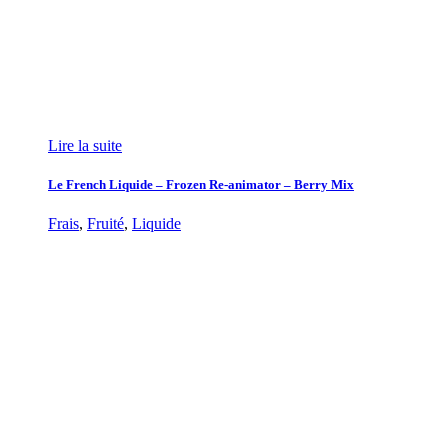
Lire la suite
Le French Liquide – Frozen Re-animator – Berry Mix
Frais
,
Fruité
,
Liquide