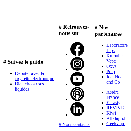
# Retrouvez-
# Nos
nous sur
partenaires
Laboratoire
Lips
Kumulus
Vape
# Suivez le guide
Oxva
Pulp
Débuter avec la
JoshNoa
cigarette électronique
and Co
Bien choisir ses
liquides
Aspire
France
E.Tasty
REVIVE
Kiwi
Alfaliquid
Geekvape
# Nous contacter