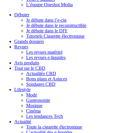
L’équipe Oneshot Media
Débuter
Je débute dans l’e-cig
Je débute dans le reconstructible
Je débute dans le DIY
Tutoriels Cigarette électronique
Grands dossiers
Revues
Les revues matériel
Les revues e-liquides
Avis produits
Tout sur le CBD
Actualités CBD
Bons plans et Astuces
Sondages CBD
Lifestyle
Mode
Gastronomie
Musique
Cinéma
Les tendances Tech
Actualité
Toute la cigarette électronique
L’actualité des e-liquides