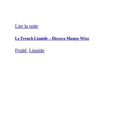
Lire la suite
Le French Liquide – Discoco Mango Wizz
Fruité
,
Liquide