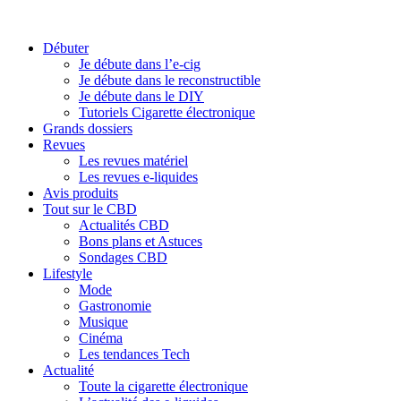
Débuter
Je débute dans l’e-cig
Je débute dans le reconstructible
Je débute dans le DIY
Tutoriels Cigarette électronique
Grands dossiers
Revues
Les revues matériel
Les revues e-liquides
Avis produits
Tout sur le CBD
Actualités CBD
Bons plans et Astuces
Sondages CBD
Lifestyle
Mode
Gastronomie
Musique
Cinéma
Les tendances Tech
Actualité
Toute la cigarette électronique