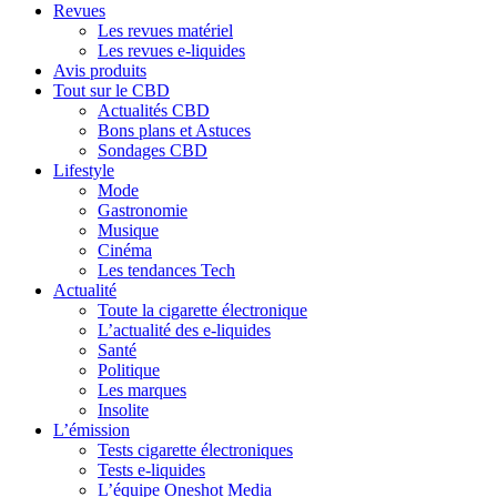
Revues
Les revues matériel
Les revues e-liquides
Avis produits
Tout sur le CBD
Actualités CBD
Bons plans et Astuces
Sondages CBD
Lifestyle
Mode
Gastronomie
Musique
Cinéma
Les tendances Tech
Actualité
Toute la cigarette électronique
L’actualité des e-liquides
Santé
Politique
Les marques
Insolite
L’émission
Tests cigarette électroniques
Tests e-liquides
L’équipe Oneshot Media