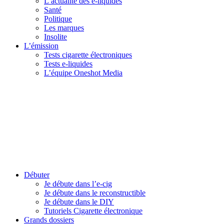
L’actualité des e-liquides
Santé
Politique
Les marques
Insolite
L’émission
Tests cigarette électroniques
Tests e-liquides
L’équipe Oneshot Media
Débuter
Je débute dans l’e-cig
Je débute dans le reconstructible
Je débute dans le DIY
Tutoriels Cigarette électronique
Grands dossiers