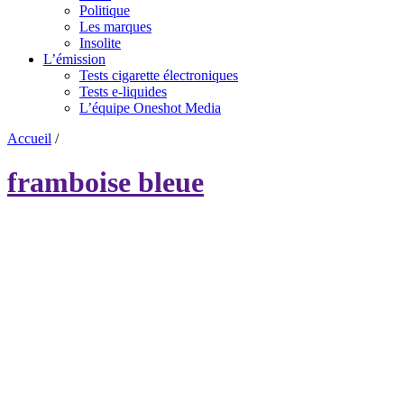
Politique
Les marques
Insolite
L’émission
Tests cigarette électroniques
Tests e-liquides
L’équipe Oneshot Media
Accueil
/
framboise bleue