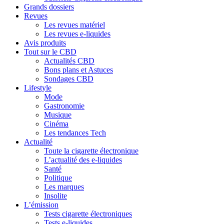
Grands dossiers
Revues
Les revues matériel
Les revues e-liquides
Avis produits
Tout sur le CBD
Actualités CBD
Bons plans et Astuces
Sondages CBD
Lifestyle
Mode
Gastronomie
Musique
Cinéma
Les tendances Tech
Actualité
Toute la cigarette électronique
L’actualité des e-liquides
Santé
Politique
Les marques
Insolite
L’émission
Tests cigarette électroniques
Tests e-liquides