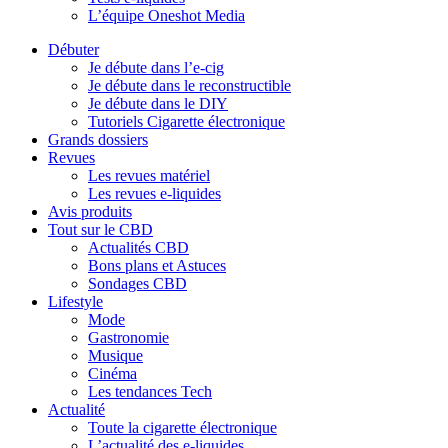
L’équipe Oneshot Media
Débuter
Je débute dans l’e-cig
Je débute dans le reconstructible
Je débute dans le DIY
Tutoriels Cigarette électronique
Grands dossiers
Revues
Les revues matériel
Les revues e-liquides
Avis produits
Tout sur le CBD
Actualités CBD
Bons plans et Astuces
Sondages CBD
Lifestyle
Mode
Gastronomie
Musique
Cinéma
Les tendances Tech
Actualité
Toute la cigarette électronique
L’actualité des e-liquides