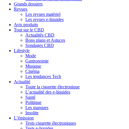
Grands dossiers
Revues
Les revues matériel
Les revues e-liquides
Avis produits
Tout sur le CBD
Actualités CBD
Bons plans et Astuces
Sondages CBD
Lifestyle
Mode
Gastronomie
Musique
Cinéma
Les tendances Tech
Actualité
Toute la cigarette électronique
L’actualité des e-liquides
Santé
Politique
Les marques
Insolite
L’émission
Tests cigarette électroniques
Tests e-liquides