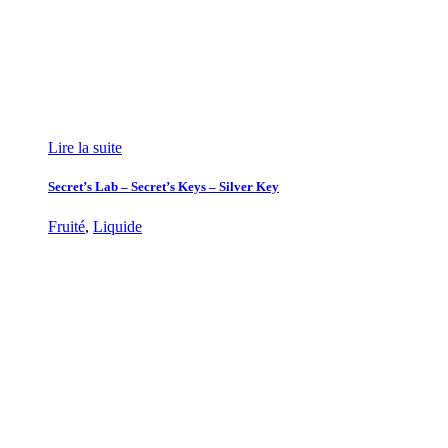
Lire la suite
Secret’s Lab – Secret’s Keys – Silver Key
Fruité
,
Liquide