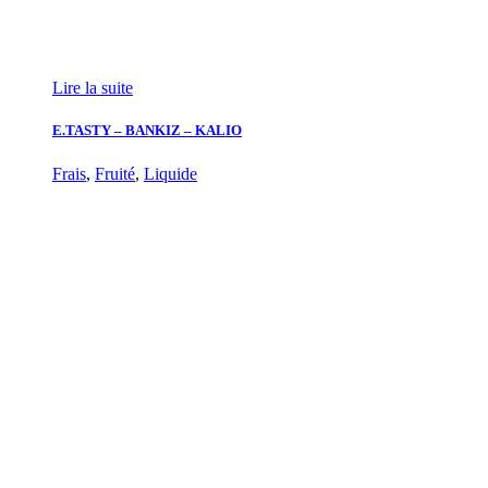
Lire la suite
E.TASTY – BANKIZ – KALIO
Frais
,
Fruité
,
Liquide