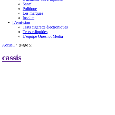
Santé
Politique
Les marques
Insolite
L’émission
Tests cigarette électroniques
Tests e-liquides
L’équipe Oneshot Media
Accueil
/
(Page 5)
cassis