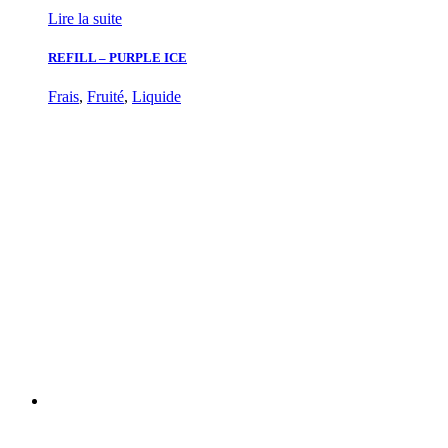
Lire la suite
REFILL – PURPLE ICE
Frais
,
Fruité
,
Liquide