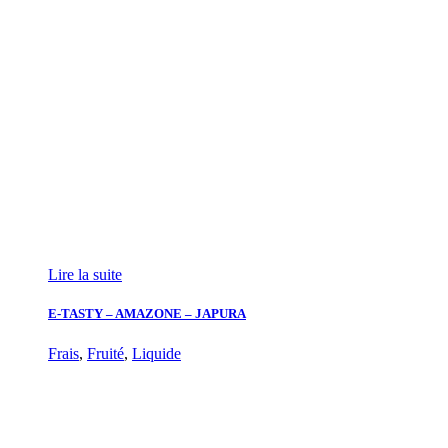
Lire la suite
E-TASTY – AMAZONE – JAPURA
Frais
,
Fruité
,
Liquide