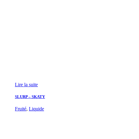
Lire la suite
SLURP – SKATY
Fruité
,
Liquide