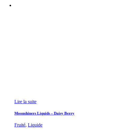
Lire la suite
Moonshiners Liquids – Daisy Berry
Fruité
,
Liquide