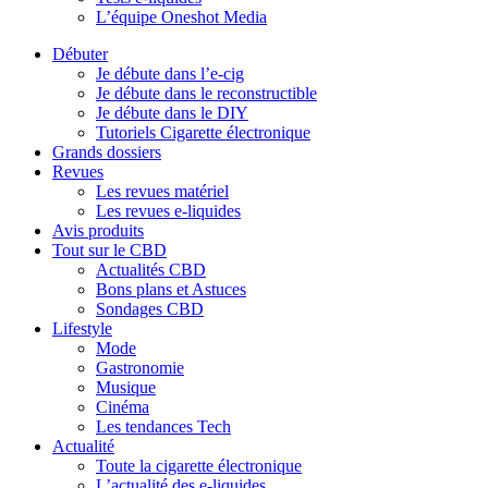
L’équipe Oneshot Media
Débuter
Je débute dans l’e-cig
Je débute dans le reconstructible
Je débute dans le DIY
Tutoriels Cigarette électronique
Grands dossiers
Revues
Les revues matériel
Les revues e-liquides
Avis produits
Tout sur le CBD
Actualités CBD
Bons plans et Astuces
Sondages CBD
Lifestyle
Mode
Gastronomie
Musique
Cinéma
Les tendances Tech
Actualité
Toute la cigarette électronique
L’actualité des e-liquides