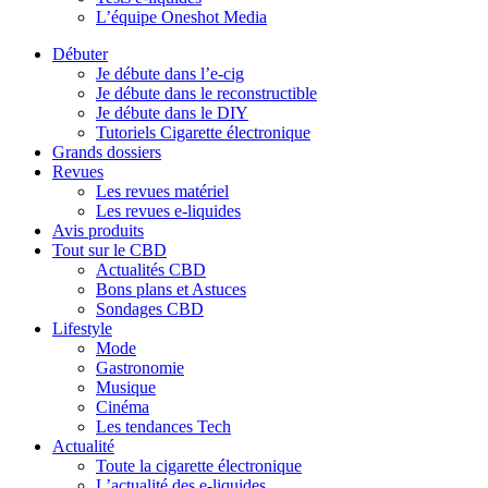
L’équipe Oneshot Media
Débuter
Je débute dans l’e-cig
Je débute dans le reconstructible
Je débute dans le DIY
Tutoriels Cigarette électronique
Grands dossiers
Revues
Les revues matériel
Les revues e-liquides
Avis produits
Tout sur le CBD
Actualités CBD
Bons plans et Astuces
Sondages CBD
Lifestyle
Mode
Gastronomie
Musique
Cinéma
Les tendances Tech
Actualité
Toute la cigarette électronique
L’actualité des e-liquides