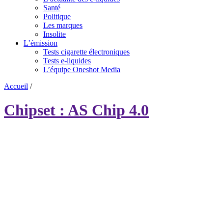
Santé
Politique
Les marques
Insolite
L’émission
Tests cigarette électroniques
Tests e-liquides
L’équipe Oneshot Media
Accueil
/
Chipset : AS Chip 4.0