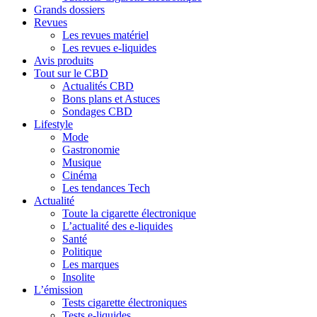
Grands dossiers
Revues
Les revues matériel
Les revues e-liquides
Avis produits
Tout sur le CBD
Actualités CBD
Bons plans et Astuces
Sondages CBD
Lifestyle
Mode
Gastronomie
Musique
Cinéma
Les tendances Tech
Actualité
Toute la cigarette électronique
L’actualité des e-liquides
Santé
Politique
Les marques
Insolite
L’émission
Tests cigarette électroniques
Tests e-liquides