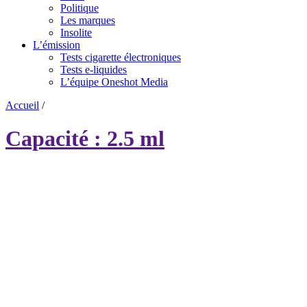
Politique
Les marques
Insolite
L’émission
Tests cigarette électroniques
Tests e-liquides
L’équipe Oneshot Media
Accueil
/
Capacité : 2.5 ml