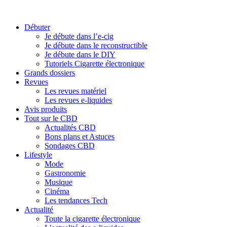
Débuter
Je débute dans l’e-cig
Je débute dans le reconstructible
Je débute dans le DIY
Tutoriels Cigarette électronique
Grands dossiers
Revues
Les revues matériel
Les revues e-liquides
Avis produits
Tout sur le CBD
Actualités CBD
Bons plans et Astuces
Sondages CBD
Lifestyle
Mode
Gastronomie
Musique
Cinéma
Les tendances Tech
Actualité
Toute la cigarette électronique