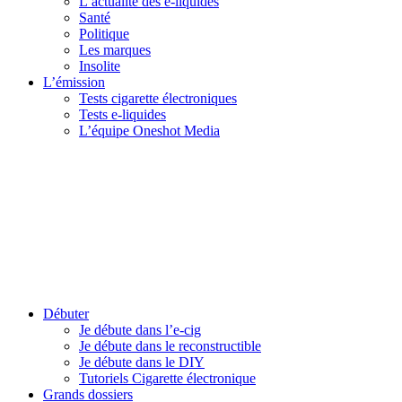
L’actualité des e-liquides
Santé
Politique
Les marques
Insolite
L’émission
Tests cigarette électroniques
Tests e-liquides
L’équipe Oneshot Media
Débuter
Je débute dans l’e-cig
Je débute dans le reconstructible
Je débute dans le DIY
Tutoriels Cigarette électronique
Grands dossiers