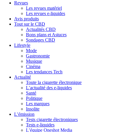
Revues
Les revues matériel
Les revues e-liquides
Avis produits
Tout sur le CBD
Actualités CBD
Bons plans et Astuces
Sondages CBD
Lifestyle
Mode
Gastronomie
Musique
Cinéma
Les tendances Tech
Actualité
Toute la cigarette électronique
L’actualité des e-liquides
Santé
Politique
Les marques
Insolite
L’émission
Tests cigarette électroniques
Tests e-liquides
L’équipe Oneshot Media