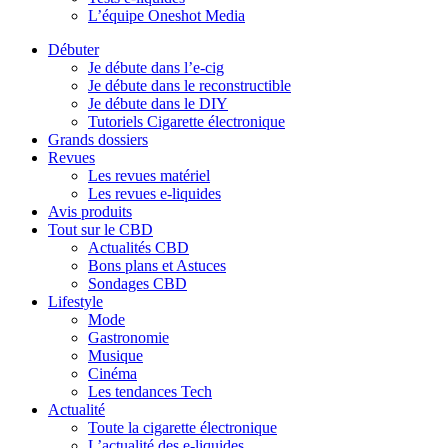
L’équipe Oneshot Media
Débuter
Je débute dans l’e-cig
Je débute dans le reconstructible
Je débute dans le DIY
Tutoriels Cigarette électronique
Grands dossiers
Revues
Les revues matériel
Les revues e-liquides
Avis produits
Tout sur le CBD
Actualités CBD
Bons plans et Astuces
Sondages CBD
Lifestyle
Mode
Gastronomie
Musique
Cinéma
Les tendances Tech
Actualité
Toute la cigarette électronique
L’actualité des e-liquides