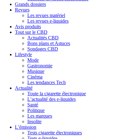
Grands dossiers
Revues
Les revues matériel
Les revues e-liquides
Avis produits
Tout sur le CBD
Actualités CBD
Bons plans et Astuces
Sondages CBD
Lifestyle
Mode
Gastronomie
Musique
Cinéma
Les tendances Tech
Actualité
Toute la cigarette électronique
L’actualité des e-liquides
Santé
Politique
Les marques
Insolite
L’émission
Tests cigarette électroniques
Tests e-liquides