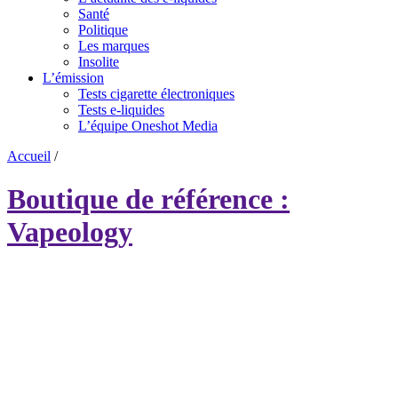
Santé
Politique
Les marques
Insolite
L’émission
Tests cigarette électroniques
Tests e-liquides
L’équipe Oneshot Media
Accueil
/
Boutique de référence :
Vapeology