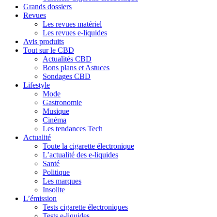
Grands dossiers
Revues
Les revues matériel
Les revues e-liquides
Avis produits
Tout sur le CBD
Actualités CBD
Bons plans et Astuces
Sondages CBD
Lifestyle
Mode
Gastronomie
Musique
Cinéma
Les tendances Tech
Actualité
Toute la cigarette électronique
L’actualité des e-liquides
Santé
Politique
Les marques
Insolite
L’émission
Tests cigarette électroniques
Tests e-liquides