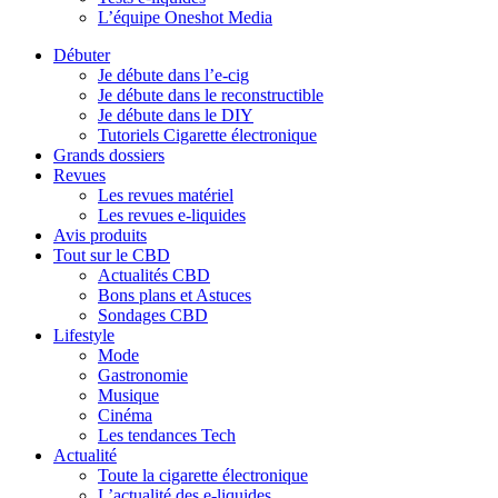
L’équipe Oneshot Media
Débuter
Je débute dans l’e-cig
Je débute dans le reconstructible
Je débute dans le DIY
Tutoriels Cigarette électronique
Grands dossiers
Revues
Les revues matériel
Les revues e-liquides
Avis produits
Tout sur le CBD
Actualités CBD
Bons plans et Astuces
Sondages CBD
Lifestyle
Mode
Gastronomie
Musique
Cinéma
Les tendances Tech
Actualité
Toute la cigarette électronique
L’actualité des e-liquides