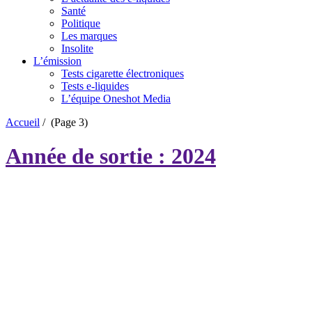
Santé
Politique
Les marques
Insolite
L’émission
Tests cigarette électroniques
Tests e-liquides
L’équipe Oneshot Media
Accueil
/
(Page 3)
Année de sortie : 2024