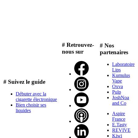
# Retrouvez-
# Nos
nous sur
partenaires
Laboratoire
Lips
Kumulus
Vape
# Suivez le guide
Oxva
Pulp
Débuter avec la
JoshNoa
cigarette électronique
and Co
Bien choisir ses
liquides
Aspire
France
E.Tasty
REVIVE
Kiwi