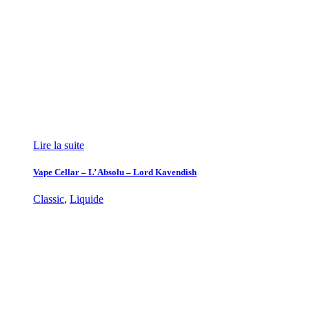
Lire la suite
Vape Cellar – L’ Absolu – Lord Kavendish
Classic
,
Liquide