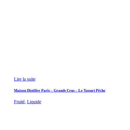
Lire la suite
Maison Distiller Paris – Grands Crus – Le Yaourt Pêche
Fruité
,
Liquide