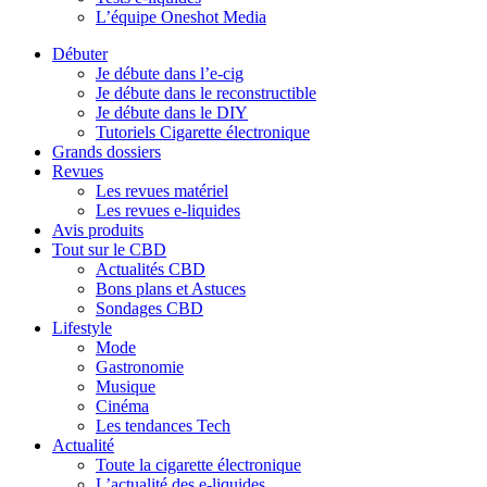
L’équipe Oneshot Media
Débuter
Je débute dans l’e-cig
Je débute dans le reconstructible
Je débute dans le DIY
Tutoriels Cigarette électronique
Grands dossiers
Revues
Les revues matériel
Les revues e-liquides
Avis produits
Tout sur le CBD
Actualités CBD
Bons plans et Astuces
Sondages CBD
Lifestyle
Mode
Gastronomie
Musique
Cinéma
Les tendances Tech
Actualité
Toute la cigarette électronique
L’actualité des e-liquides