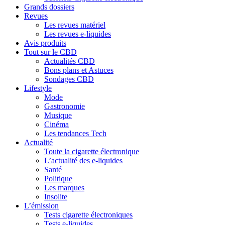
Grands dossiers
Revues
Les revues matériel
Les revues e-liquides
Avis produits
Tout sur le CBD
Actualités CBD
Bons plans et Astuces
Sondages CBD
Lifestyle
Mode
Gastronomie
Musique
Cinéma
Les tendances Tech
Actualité
Toute la cigarette électronique
L’actualité des e-liquides
Santé
Politique
Les marques
Insolite
L’émission
Tests cigarette électroniques
Tests e-liquides