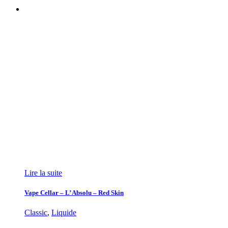
Lire la suite
Vape Cellar – L’ Absolu – Red Skin
Classic
,
Liquide