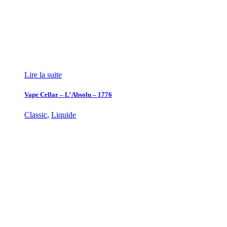
Lire la suite
Vape Cellar – L’ Absolu – 1776
Classic
,
Liquide