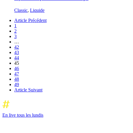
Classic
,
Liquide
Article Précédent
1
2
3
…
42
43
44
45
46
47
48
49
Article Suivant
En live tous les lundis