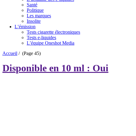
Santé
Politique
Les marques
Insolite
L’émission
Tests cigarette électroniques
Tests e-liquides
L’équipe Oneshot Media
Accueil
/
(Page 45)
Disponible en 10 ml : Oui