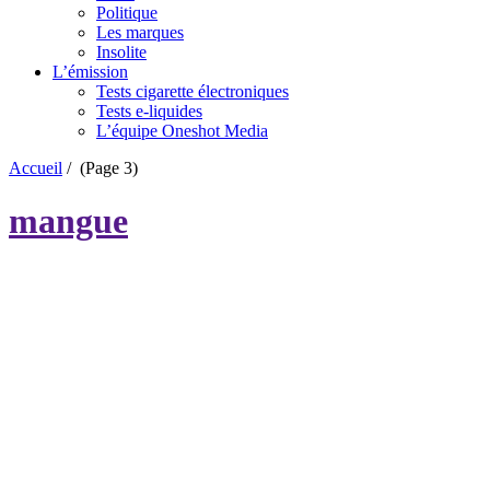
Politique
Les marques
Insolite
L’émission
Tests cigarette électroniques
Tests e-liquides
L’équipe Oneshot Media
Accueil
/
(Page 3)
mangue