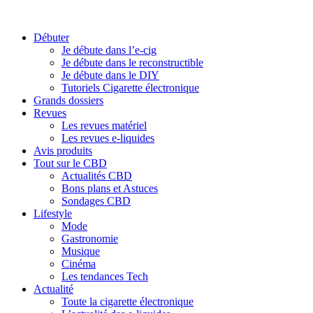
Débuter
Je débute dans l’e-cig
Je débute dans le reconstructible
Je débute dans le DIY
Tutoriels Cigarette électronique
Grands dossiers
Revues
Les revues matériel
Les revues e-liquides
Avis produits
Tout sur le CBD
Actualités CBD
Bons plans et Astuces
Sondages CBD
Lifestyle
Mode
Gastronomie
Musique
Cinéma
Les tendances Tech
Actualité
Toute la cigarette électronique