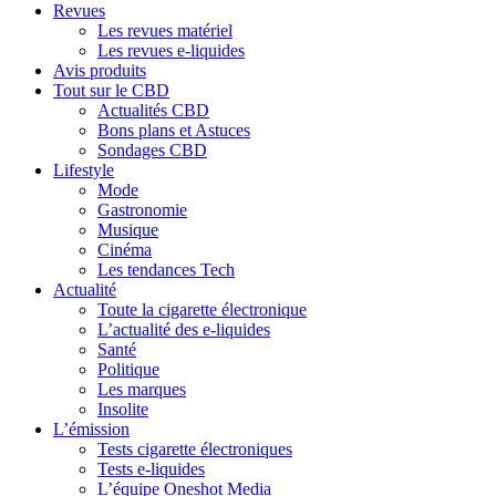
Revues
Les revues matériel
Les revues e-liquides
Avis produits
Tout sur le CBD
Actualités CBD
Bons plans et Astuces
Sondages CBD
Lifestyle
Mode
Gastronomie
Musique
Cinéma
Les tendances Tech
Actualité
Toute la cigarette électronique
L’actualité des e-liquides
Santé
Politique
Les marques
Insolite
L’émission
Tests cigarette électroniques
Tests e-liquides
L’équipe Oneshot Media