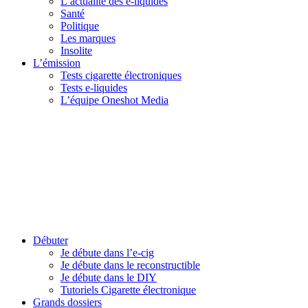
L’actualité des e-liquides
Santé
Politique
Les marques
Insolite
L’émission
Tests cigarette électroniques
Tests e-liquides
L’équipe Oneshot Media
Débuter
Je débute dans l’e-cig
Je débute dans le reconstructible
Je débute dans le DIY
Tutoriels Cigarette électronique
Grands dossiers